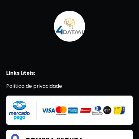
Links úteis:
Política de privacidade