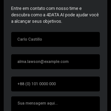
Enviar
R C236, Nº 279, Sala 03, Bairro Jardim América, Goiânia -
GO, CEP 74290-130