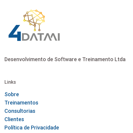
Treinamentos
Consultorias
Clientes
Política de Privacidade
Contato
comercial@4dataai.com.br
(62) 96978217
© 2026 | 4DATA.AI | Todos os direitos reservados.
Desenvolvido por
PERIQUITO
VIRTUAL