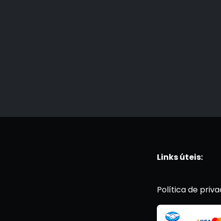
Links úteis:
Política de priv