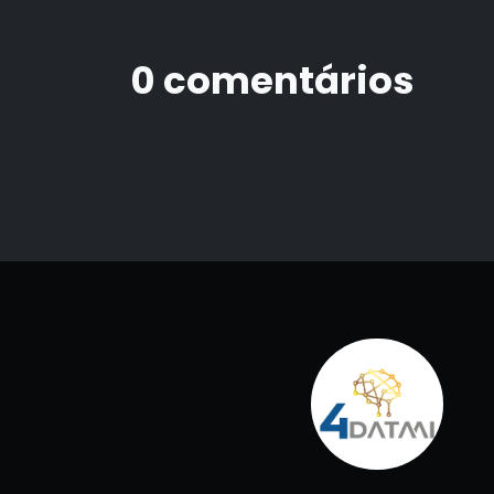
0 comentários